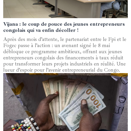
Vijana : le coup de pouce des jeunes entrepreneurs
11 mai 2025
congolais qui va enfin décoller !
Après des mois d’attente, le partenariat entre le Fpi et le
Fogec passe à l’action : un avenant signé le 8 mai
débloque ce programme ambitieux, offrant aux jeunes
entrepreneurs congolais des financements à taux réduit
pour transformer leurs projets industriels en réalité. Une
lueur d’espoir pour l’avenir entrepreneurial du Congo.