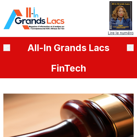
Lire le numéro
All
-
In
Grands Lacs
FinTech