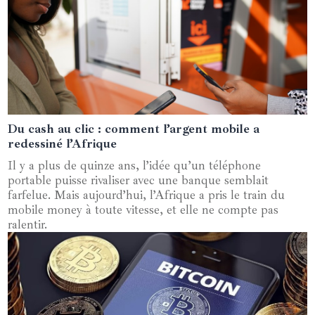
Du cash au clic : comment l’argent mobile a
12 septembre 2025
redessiné l’Afrique
Il y a plus de quinze ans, l’idée qu’un téléphone
portable puisse rivaliser avec une banque semblait
farfelue. Mais aujourd’hui, l’Afrique a pris le train du
mobile money à toute vitesse, et elle ne compte pas
ralentir.