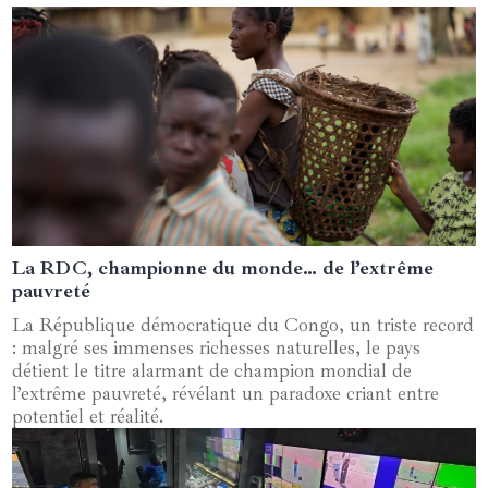
La RDC, championne du monde… de l’extrême
12 octobre 2025
pauvreté
La République démocratique du Congo, un triste record
: malgré ses immenses richesses naturelles, le pays
détient le titre alarmant de champion mondial de
l’extrême pauvreté, révélant un paradoxe criant entre
potentiel et réalité.