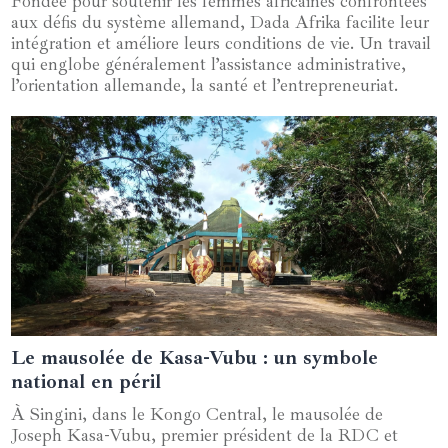
Fondée pour soutenir les femmes africaines confrontées
aux défis du système allemand, Dada Afrika facilite leur
intégration et améliore leurs conditions de vie. Un travail
qui englobe généralement l’assistance administrative,
l’orientation allemande, la santé et l’entrepreneuriat.
Le mausolée de Kasa-Vubu : un symbole
18 janvier 2025
national en péril
À Singini, dans le Kongo Central, le mausolée de
Joseph Kasa-Vubu, premier président de la RDC et