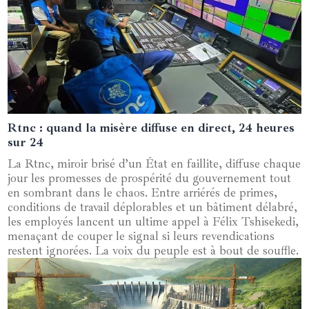
Rtnc : quand la misère diffuse en direct, 24 heures
07 mai 2025
sur 24
La Rtnc, miroir brisé d’un État en faillite, diffuse chaque
jour les promesses de prospérité du gouvernement tout
en sombrant dans le chaos. Entre arriérés de primes,
conditions de travail déplorables et un bâtiment délabré,
les employés lancent un ultime appel à Félix Tshisekedi,
menaçant de couper le signal si leurs revendications
restent ignorées. La voix du peuple est à bout de souffle.