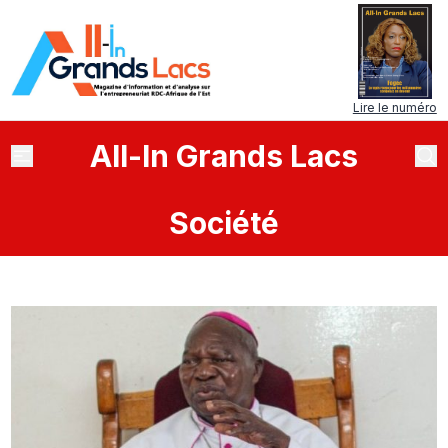
Lire le numéro
All
-
In
Grands Lacs
Société