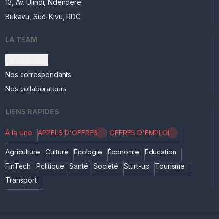
13, Av. Ulindi, Ndendere
Bukavu, Sud-Kivu, RDC
LA TEAM
La direction
Nos correspondants
Nos collaborateurs
LIENS RAPIDES
À la Une
APPELS D'OFFRES
OFFRES D'EMPLOI
Agriculture
Culture
Écologie
Économie
Éducation
FinTech
Politique
Santé
Société
Sturt-up
Tourisme
Transport