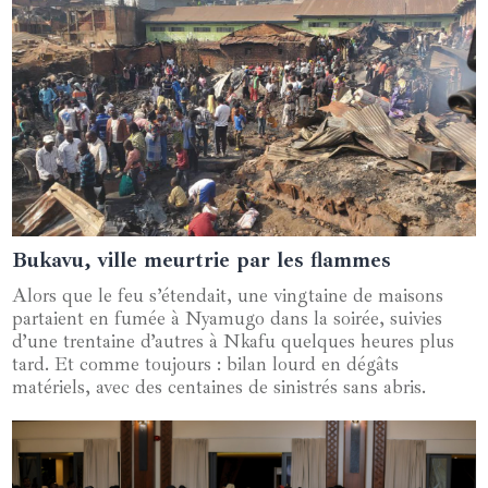
Bukavu, ville meurtrie par les flammes
17 juin 2024
Alors que le feu s’étendait, une vingtaine de maisons
partaient en fumée à Nyamugo dans la soirée, suivies
d’une trentaine d’autres à Nkafu quelques heures plus
tard. Et comme toujours : bilan lourd en dégâts
matériels, avec des centaines de sinistrés sans abris.