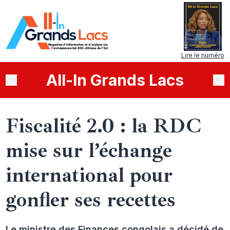
Lire le numéro
All
-
In
Grands Lacs
Fiscalité 2.0 : la RDC
mise sur l’échange
international pour
gonfler ses recettes
Le ministre des Finances congolais a décidé de