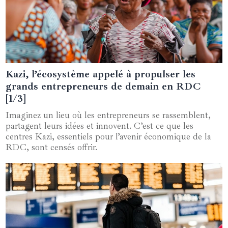
Kazi, l’écosystème appelé à propulser les
19 juin 2024
grands entrepreneurs de demain en RDC
[1/3]
Imaginez un lieu où les entrepreneurs se rassemblent,
partagent leurs idées et innovent. C’est ce que les
centres Kazi, essentiels pour l’avenir économique de la
RDC, sont censés offrir.