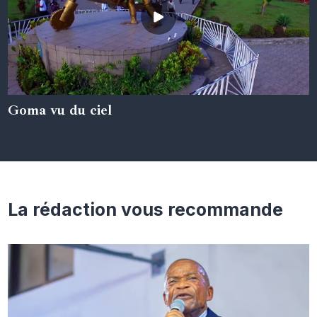
Goma vu du ciel
05 juin 2024
La rédaction vous recommande