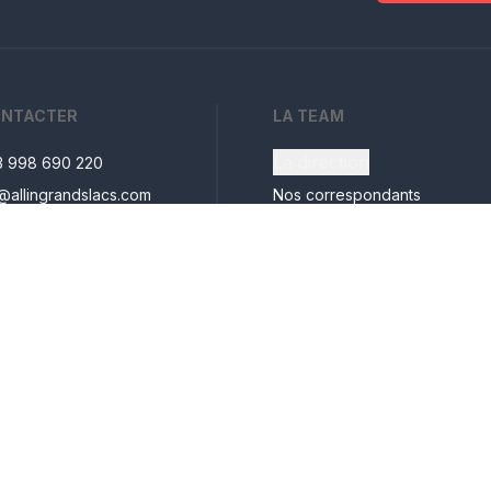
ONTACTER
LA TEAM
La direction
43 998 690 220
o@allingrandslacs.com
Nos correspondants
indi, Ndendere
Nos collaborateurs
Sud-Kivu, RDC
© 2026 All-In Grands Lacs. Tous droits rés