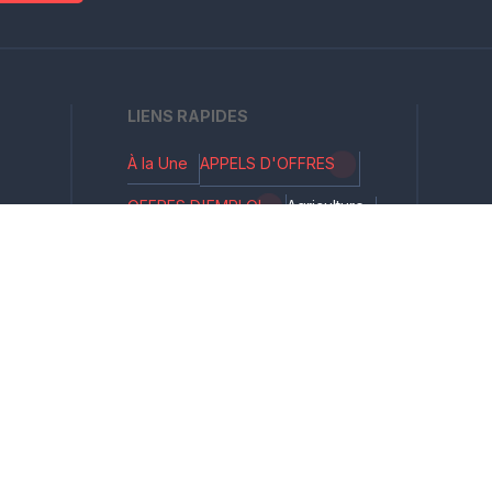
LIENS RAPIDES
À la Une
APPELS D'OFFRES
OFFRES D'EMPLOI
Agriculture
Culture
Écologie
Économie
Éducation
FinTech
Politique
Santé
Société
Sturt-up
Tourisme
Transport
ervés.