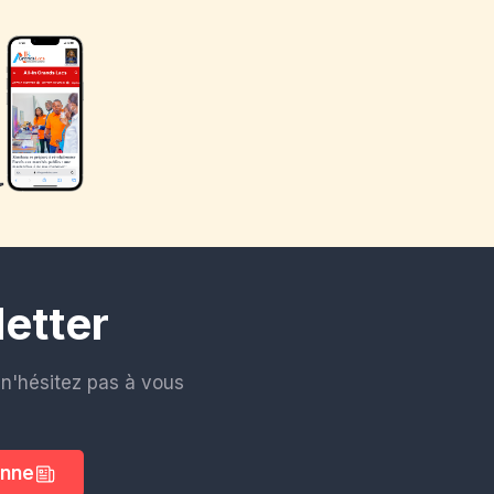
etter
n'hésitez pas à vous
onne