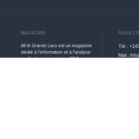
MAGAZINE
NOUS C
All-In Grands Lacs est un magazine
Tél. : +2
dédié à l’information et à l’analyse
Mail : inf
sur l’entrepreneuriat en RDC et sa
13, Av. Ul
compétitivité avec les autres pays
de l’Afrique de l’Est. Publié
Bukavu, 
mensuellement, il s’adresse aux
entrepreneurs, aux investisseurs et
aux décideurs politiques congolais
sur cette région dynamique.
All
-
In
Grands Lacs