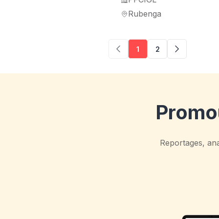
Rubenga
1
2
Promou
Reportages, anal