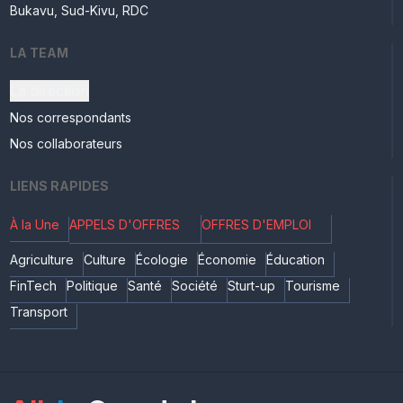
Bukavu, Sud-Kivu, RDC
LA TEAM
La direction
Nos correspondants
Nos collaborateurs
LIENS RAPIDES
À la Une
APPELS D'OFFRES
OFFRES D'EMPLOI
Agriculture
Culture
Écologie
Économie
Éducation
FinTech
Politique
Santé
Société
Sturt-up
Tourisme
Transport