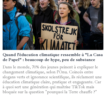
Quand l’éducation climatique ressemble à "La Casa
17 décembre 2024
de Papel" : beaucoup de hype, peu de substance
Dans le monde, 70% des jeunes peinent à expliquer le
changement climatique, selon l’Onu. Coincés entre
slogans verts et ignorance scientifique, ils réclament une
éducation climatique claire, pratique et engageante. Car
à quoi sert une génération qui maîtrise TikTok mais
bloquée sur la question "pourquoi la Terre chauffe ?"