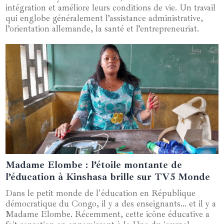
intégration et améliore leurs conditions de vie. Un travail
qui englobe généralement l’assistance administrative,
l’orientation allemande, la santé et l’entrepreneuriat.
Madame Elombe : l’étoile montante de
16 décembre 2024
l’éducation à Kinshasa brille sur TV5 Monde
Dans le petit monde de l'éducation en République
démocratique du Congo, il y a des enseignants... et il y a
Madame Elombe. Récemment, cette icône éducative a