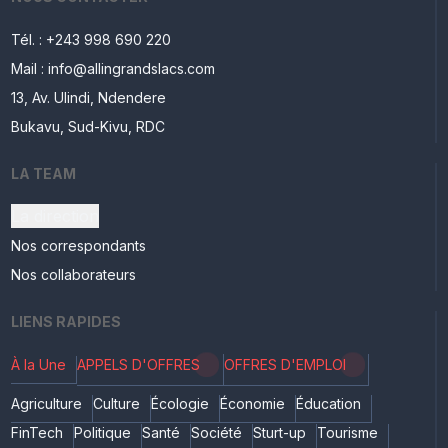
Tél. : +243 998 690 220
Mail : info@allingrandslacs.com
13, Av. Ulindi, Ndendere
Bukavu, Sud-Kivu, RDC
LA TEAM
La direction
Nos correspondants
Nos collaborateurs
LIENS RAPIDES
À la Une
APPELS D'OFFRES
OFFRES D'EMPLOI
Agriculture
Culture
Écologie
Économie
Éducation
FinTech
Politique
Santé
Société
Sturt-up
Tourisme