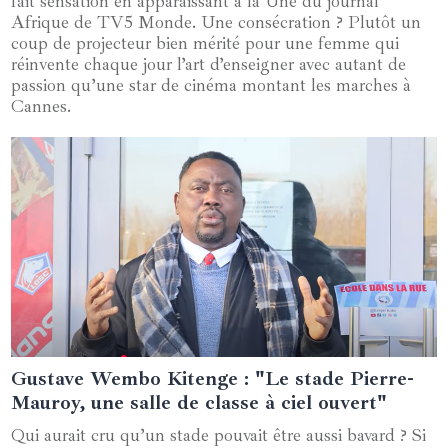
fait sensation en apparaissant à la Une du journal
Afrique de TV5 Monde. Une consécration ? Plutôt un
coup de projecteur bien mérité pour une femme qui
réinvente chaque jour l’art d’enseigner avec autant de
passion qu’une star de cinéma montant les marches à
Cannes.
Gustave Wembo Kitenge : "Le stade Pierre-
03 mars 2025
Mauroy, une salle de classe à ciel ouvert"
Qui aurait cru qu’un stade pouvait être aussi bavard ? Si