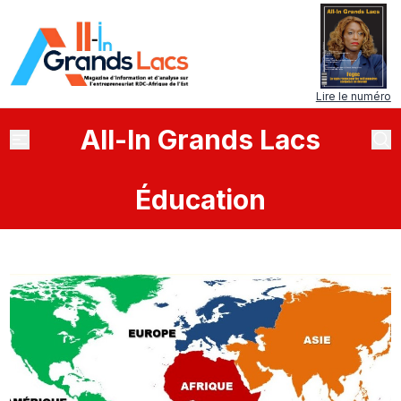
Lire le numéro
All
-
In
Grands Lacs
Éducation