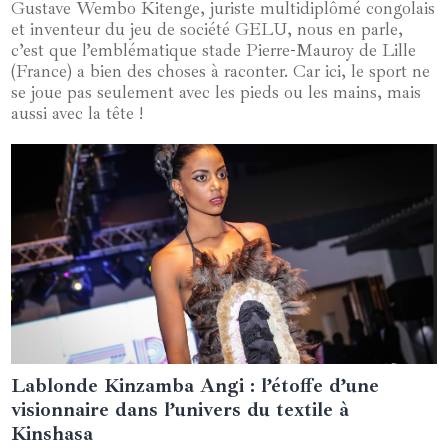
Gustave Wembo Kitenge, juriste multidiplômé congolais
et inventeur du jeu de société GELU, nous en parle,
c’est que l’emblématique stade Pierre-Mauroy de Lille
(France) a bien des choses à raconter. Car ici, le sport ne
se joue pas seulement avec les pieds ou les mains, mais
aussi avec la tête !
Lablonde Kinzamba Angi : l’étoffe d’une
27 juillet 2024
visionnaire dans l’univers du textile à
Kinshasa