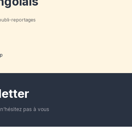
ngolais
 publi-reportages
etter
n'hésitez pas à vous