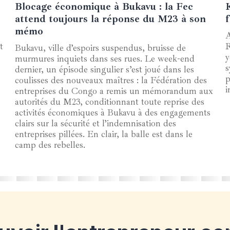
Blocage économique à Bukavu : la Fec
06 mars 2025
attend toujours la réponse du M23 à son
mémo
A
t
R
Bukavu, ville d’espoirs suspendus, bruisse de
y
murmures inquiets dans ses rues. Le week-end
s
dernier, un épisode singulier s’est joué dans les
p
coulisses des nouveaux maîtres : la Fédération des
i
entreprises du Congo a remis un mémorandum aux
autorités du M23, conditionnant toute reprise des
activités économiques à Bukavu à des engagements
clairs sur la sécurité et l’indemnisation des
entreprises pillées. En clair, la balle est dans le
camp des rebelles.