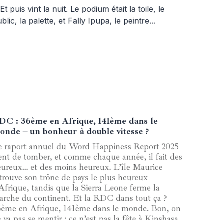
DC : 36ème en Afrique, 141ème dans le
23 mars 2025
onde – un bonheur à double vitesse ?
e raport annuel du Word Happiness Report 2025
ent de tomber, et comme chaque année, il fait des
eureux… et des moins heureux. L’île Maurice
trouve son trône de pays le plus heureux
Afrique, tandis que la Sierra Leone ferme la
arche du continent. Et la RDC dans tout ça ?
6ème en Afrique, 141ème dans le monde. Bon, on
 va pas se mentir : ce n’est pas la fête à Kinshasa.