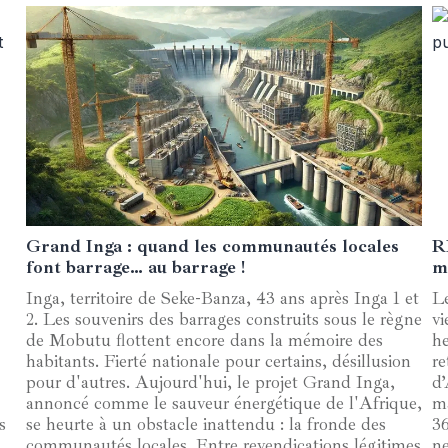
Grand Inga : quand les communautés locales
R
24 mars 2025
font barrage… au barrage !
m
Inga, territoire de Seke-Banza, 43 ans après Inga 1 et
L
2. Les souvenirs des barrages construits sous le règne
vi
de Mobutu flottent encore dans la mémoire des
h
habitants. Fierté nationale pour certains, désillusion
re
pour d'autres. Aujourd'hui, le projet Grand Inga,
d’
annoncé comme le sauveur énergétique de l'Afrique,
m
s
se heurte à un obstacle inattendu : la fronde des
3
communautés locales. Entre revendications légitimes
ne