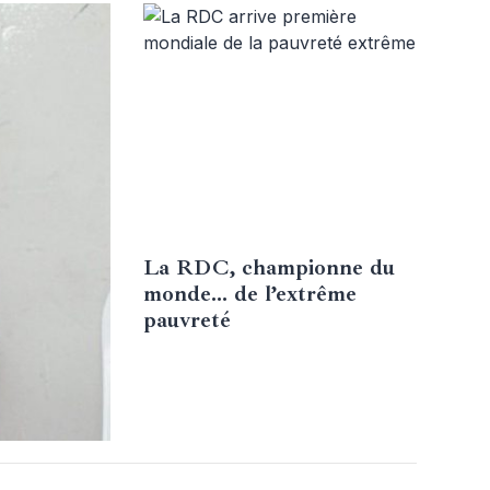
La RDC, championne du
12 octobre 2025
monde… de l’extrême
pauvreté