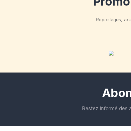
Promou
Reportages, anal
Abon
Restez informé des 