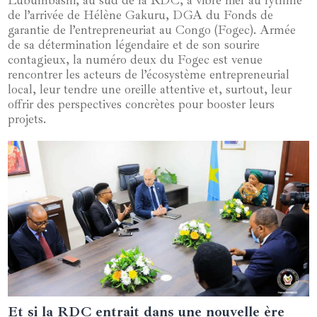
Lubumbashi, au sud de la RDC, a vibré hier au rythme
de l’arrivée de Hélène Gakuru, DGA du Fonds de
garantie de l’entrepreneuriat au Congo (Fogec). Armée
de sa détermination légendaire et de son sourire
contagieux, la numéro deux du Fogec est venue
rencontrer les acteurs de l’écosystème entrepreneurial
local, leur tendre une oreille attentive et, surtout, leur
offrir des perspectives concrètes pour booster leurs
projets.
Et si la RDC entrait dans une nouvelle ère
25 juin 2024