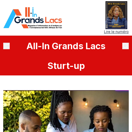
Lire le numéro
All
-
In
Grands Lacs
Sturt-up