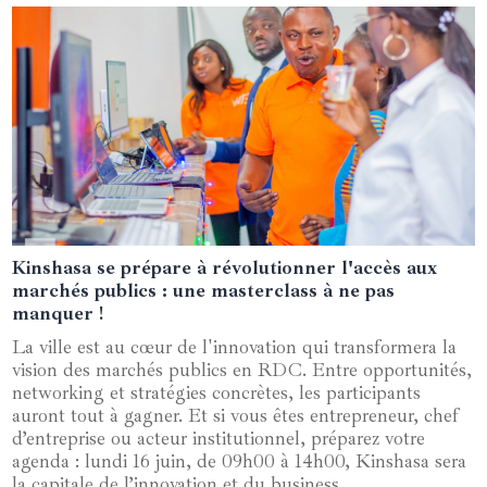
Kinshasa se prépare à révolutionner l'accès aux
28 mai 2025
marchés publics : une masterclass à ne pas
manquer !
La ville est au cœur de l'innovation qui transformera la
vision des marchés publics en RDC. Entre opportunités,
networking et stratégies concrètes, les participants
auront tout à gagner. Et si vous êtes entrepreneur, chef
d’entreprise ou acteur institutionnel, préparez votre
agenda : lundi 16 juin, de 09h00 à 14h00, Kinshasa sera
la capitale de l’innovation et du business.