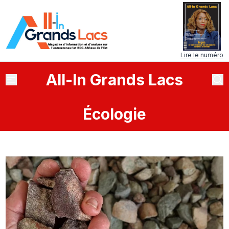
Lire le numéro
All
-
In
Grands Lacs
Écologie