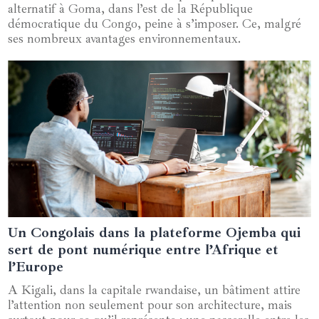
alternatif à Goma, dans l’est de la République
démocratique du Congo, peine à s’imposer. Ce, malgré
ses nombreux avantages environnementaux.
Un Congolais dans la plateforme Ojemba qui
05 juin 2024
sert de pont numérique entre l’Afrique et
l’Europe
A Kigali, dans la capitale rwandaise, un bâtiment attire
l’attention non seulement pour son architecture, mais