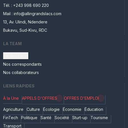
Tél. : +243 998 690 220
Mail : info@allingrandslacs.com
13, Av. Ulindi, Ndendere
Bukavu, Sud-Kivu, RDC
LA TEAM
La direction
Nos correspondants
Nos collaborateurs
LIENS RAPIDES
À la Une
APPELS D'OFFRES
OFFRES D'EMPLOI
Agriculture
Culture
Écologie
Économie
Éducation
FinTech
Politique
Santé
Société
Sturt-up
Tourisme
Transport