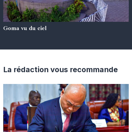
Goma vu du ciel
05 juin 2024
La rédaction vous recommande