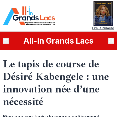
Lire le numéro
All
-
In
Grands Lacs
Le tapis de course de
Désiré Kabengele : une
innovation née d’une
nécessité
Bien que son tapis de course entièrement