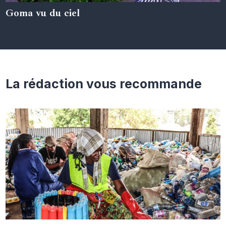
Goma vu du ciel
05 juin 2024
La rédaction vous recommande