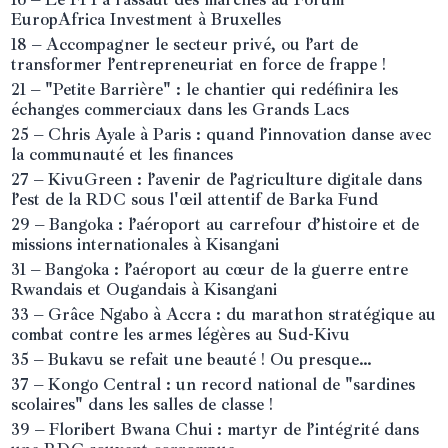
EuropAfrica Investment à Bruxelles
18 – Accompagner le secteur privé, ou l’art de
transformer l’entrepreneuriat en force de frappe !
21 – "Petite Barrière" : le chantier qui redéfinira les
échanges commerciaux dans les Grands Lacs
25 – Chris Ayale à Paris : quand l’innovation danse avec
la communauté et les finances
27 – KivuGreen : l’avenir de l’agriculture digitale dans
l’est de la RDC sous l'œil attentif de Barka Fund
29 – Bangoka : l’aéroport au carrefour d’histoire et de
missions internationales à Kisangani
31 – Bangoka : l’aéroport au cœur de la guerre entre
Rwandais et Ougandais à Kisangani
33 – Grâce Ngabo à Accra : du marathon stratégique au
combat contre les armes légères au Sud-Kivu
35 – Bukavu se refait une beauté ! Ou presque…
37 – Kongo Central : un record national de "sardines
scolaires" dans les salles de classe !
39 – Floribert Bwana Chui : martyr de l’intégrité dans