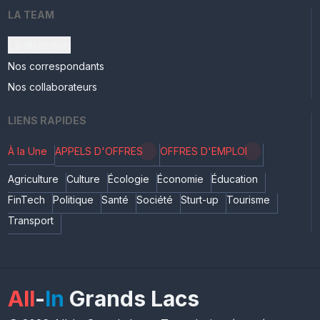
LA TEAM
La direction
Nos correspondants
Nos collaborateurs
LIENS RAPIDES
À la Une
APPELS D'OFFRES
OFFRES D'EMPLOI
Agriculture
Culture
Écologie
Économie
Éducation
FinTech
Politique
Santé
Société
Sturt-up
Tourisme
Transport
All
-
In
Grands Lacs