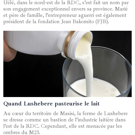
Uélé, dans le nord-est de la RDC, s’est fait un nom par
son engagement exceptionnel envers sa province. Marié
et père de famille, l’entrepreneur aguerri est également
président de la fondation Jean Bakomito (FJB).
Quand Lushebere pasteurise le lait
05 juin 2024
Au cœur du territoire de Masisi, la ferme de Lushebere
se dresse comme un bastion de l’industrie laitière dans
l’est de la RDC. Cependant, elle est menacée par les
ombres du M23.