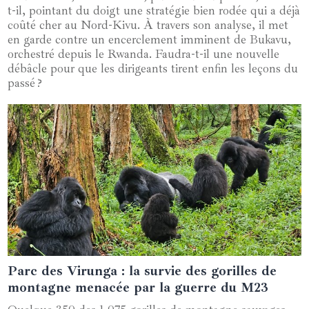
t-il, pointant du doigt une stratégie bien rodée qui a déjà
coûté cher au Nord-Kivu. À travers son analyse, il met
en garde contre un encerclement imminent de Bukavu,
orchestré depuis le Rwanda. Faudra-t-il une nouvelle
débâcle pour que les dirigeants tirent enfin les leçons du
passé ?
Parc des Virunga : la survie des gorilles de
21 juillet 2024
montagne menacée par la guerre du M23