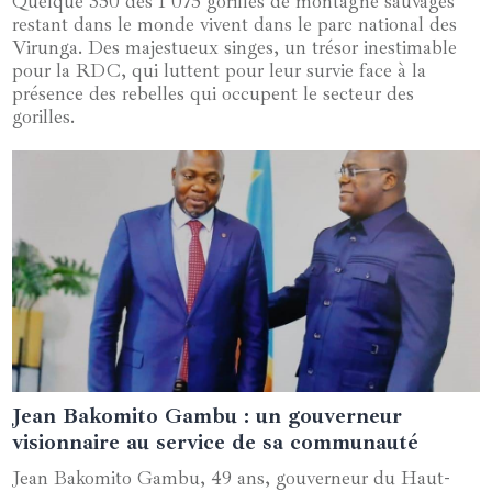
Quelque 350 des 1 075 gorilles de montagne sauvages
restant dans le monde vivent dans le parc national des
Virunga. Des majestueux singes, un trésor inestimable
pour la RDC, qui luttent pour leur survie face à la
présence des rebelles qui occupent le secteur des
gorilles.
Jean Bakomito Gambu : un gouverneur
07 juillet 2024
visionnaire au service de sa communauté
Jean Bakomito Gambu, 49 ans, gouverneur du Haut-