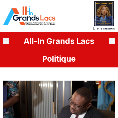
Lire le numéro
All
-
In
Grands Lacs
Politique