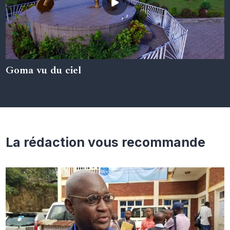
Goma vu du ciel
05 juin 2024
La rédaction vous recommande