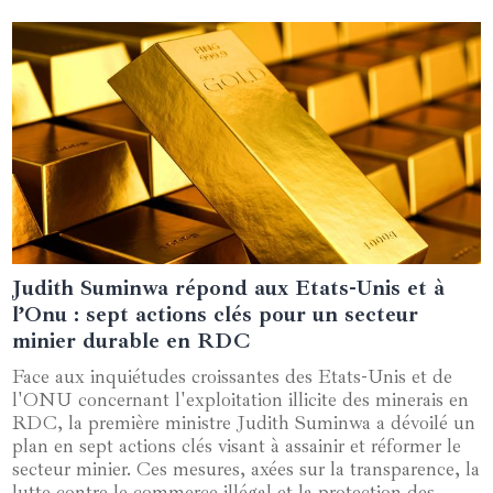
Judith Suminwa répond aux Etats-Unis et à
10 octobre 2024
l’Onu : sept actions clés pour un secteur
minier durable en RDC
Face aux inquiétudes croissantes des Etats-Unis et de
l'ONU concernant l'exploitation illicite des minerais en
RDC, la première ministre Judith Suminwa a dévoilé un
plan en sept actions clés visant à assainir et réformer le
secteur minier. Ces mesures, axées sur la transparence, la
lutte contre le commerce illégal et la protection des