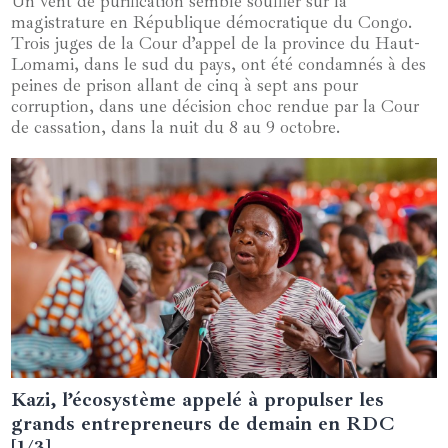
Un vent de purification semble souffler sur la
magistrature en République démocratique du Congo.
Trois juges de la Cour d’appel de la province du Haut-
Lomami, dans le sud du pays, ont été condamnés à des
peines de prison allant de cinq à sept ans pour
corruption, dans une décision choc rendue par la Cour
de cassation, dans la nuit du 8 au 9 octobre.
Kazi, l’écosystème appelé à propulser les
19 juin 2024
grands entrepreneurs de demain en RDC
[1/3]