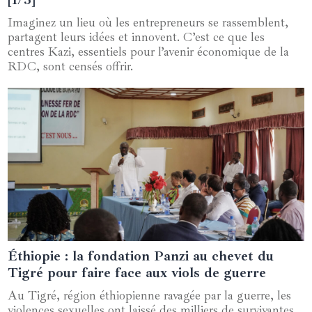
Imaginez un lieu où les entrepreneurs se rassemblent,
partagent leurs idées et innovent. C’est ce que les
centres Kazi, essentiels pour l’avenir économique de la
RDC, sont censés offrir.
Éthiopie : la fondation Panzi au chevet du
22 octobre 2024
Tigré pour faire face aux viols de guerre
Au Tigré, région éthiopienne ravagée par la guerre, les
violences sexuelles ont laissé des milliers de survivantes