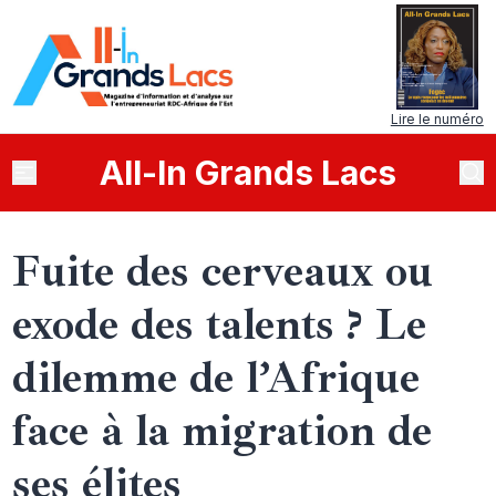
Lire le numéro
All
-
In
Grands Lacs
Fuite des cerveaux ou
exode des talents ? Le
dilemme de l’Afrique
face à la migration de
ses élites