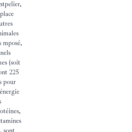
pelier,
 place
utres
nimales
s mposé,
nnels
es (soit
ont 225
s pour
 énergie
s
rotéines,
vitamines
, sont