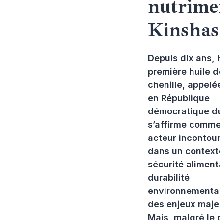
nutrime
Kinshas
Depuis dix ans, 
première huile d
chenille, appel
en République
démocratique d
s’affirme comme
acteur incontou
dans un context
sécurité alimenta
durabilité
environnemental
des enjeux maje
Mais, malgré le 