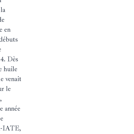
la
de
e en
 débuts
e
14. Dès
e huile
e venait
ur le
,
me année
re
R-IATE,