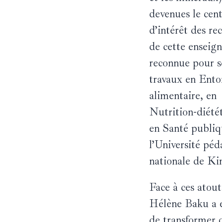
devenues le cen
d’intérêt des re
de cette enseig
reconnue pour s
travaux en Ent
alimentaire, en
Nutrition-diété
en Santé publiq
l’Université pé
nationale de Ki
Face à ces atout
Hélène Baku a e
de transformer 