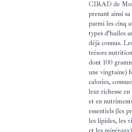
CIRAD de Mont
prenant ainsi sa
parmi les cinq a
types d’huiles a
déjà connus. Le
trésors nutritio
dont 100 gramm
une vingtaine) f
calories, connue
leur richesse en
et en nutriment
essentiels (les p
les lipides, les 
et les minéraux)