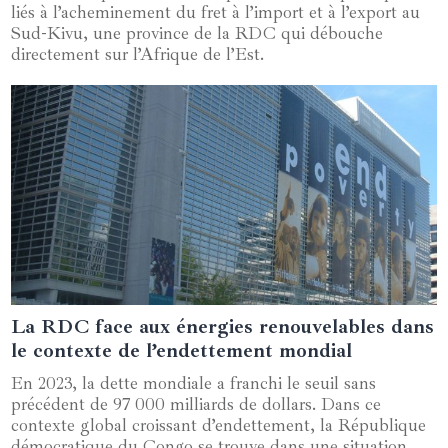
liés à l’acheminement du fret à l’import et à l’export au
Sud-Kivu, une province de la RDC qui débouche
directement sur l’Afrique de l’Est.
La RDC face aux énergies renouvelables dans
06 juin 2024
le contexte de l’endettement mondial
En 2023, la dette mondiale a franchi le seuil sans
précédent de 97 000 milliards de dollars. Dans ce
contexte global croissant d’endettement, la République
démocratique du Congo se trouve dans une situation