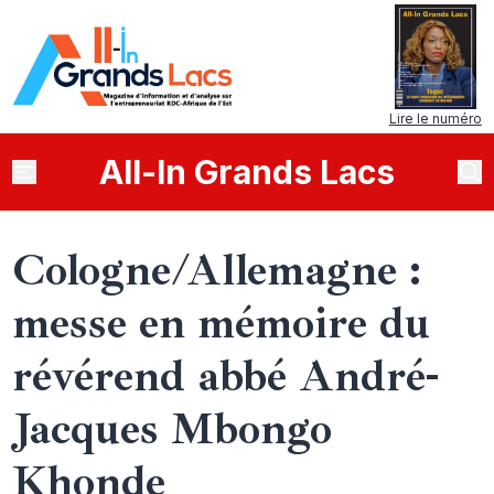
Lire le numéro
All
-
In
Grands Lacs
Cologne/Allemagne :
messe en mémoire du
révérend abbé André-
Jacques Mbongo
Khonde