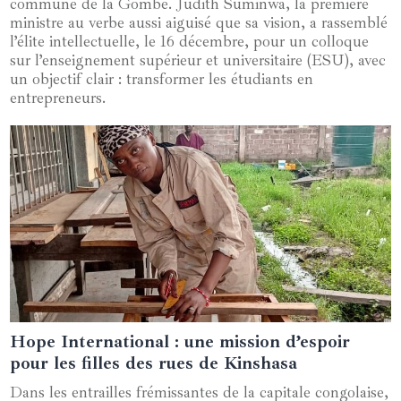
commune de la Gombe. Judith Suminwa, la première
ministre au verbe aussi aiguisé que sa vision, a rassemblé
l’élite intellectuelle, le 16 décembre, pour un colloque
sur l’enseignement supérieur et universitaire (ESU), avec
un objectif clair : transformer les étudiants en
entrepreneurs.
Hope International : une mission d’espoir
14 janvier 2025
pour les filles des rues de Kinshasa
Dans les entrailles frémissantes de la capitale congolaise,