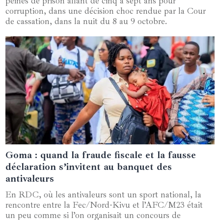
peines de prison allant de cinq à sept ans pour
corruption, dans une décision choc rendue par la Cour
de cassation, dans la nuit du 8 au 9 octobre.
Goma : quand la fraude fiscale et la fausse
21 mars 2025
déclaration s’invitent au banquet des
antivaleurs
En RDC, où les antivaleurs sont un sport national, la
rencontre entre la Fec/Nord-Kivu et l’AFC/M23 était
un peu comme si l’on organisait un concours de