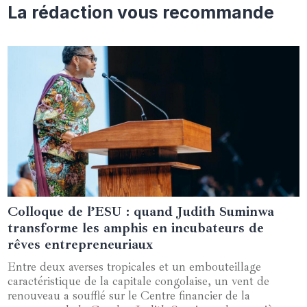
La rédaction vous recommande
Colloque de l’ESU : quand Judith Suminwa
19 décembre 2024
transforme les amphis en incubateurs de
rêves entrepreneuriaux
Entre deux averses tropicales et un embouteillage
caractéristique de la capitale congolaise, un vent de
renouveau a soufflé sur le Centre financier de la