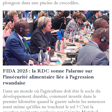
plongeon dans une piscine de crocodiles.
FIDA 2025 : la RDC sonne l’alarme sur
24 février 2025
l’insécurité alimentaire liée à l’agression
rwandaise
Dans un monde où l’agriculture doit être le socle du
développement durable, comment investir dans le
premier kilomètre quand la guerre sabote les semences
avant même qu’elles ne touchent le sol ? C’est la
question poignante soulevée par Grégoire Mutshail