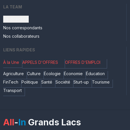
LA TEAM
La direction
Nos correspondants
Nos collaborateurs
LIENS RAPIDES
À la Une
APPELS D'OFFRES
OFFRES D'EMPLOI
Agriculture
Culture
Écologie
Économie
Éducation
FinTech
Politique
Santé
Société
Sturt-up
Tourisme
Transport
All
-
In
Grands Lacs