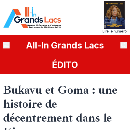
Lire le numéro
All
-
In
Grands Lacs
ÉDITO
Bukavu et Goma : une
histoire de
décentrement dans le