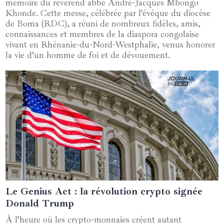
mémoire du révérend abbé André-Jacques Mbongo
Khonde. Cette messe, célébrée par l’évêque du diocèse
de Boma (RDC), a réuni de nombreux fidèles, amis,
connaissances et membres de la diaspora congolaise
vivant en Rhénanie-du-Nord-Westphalie, venus honorer
la vie d’un homme de foi et de dévouement.
Le Genius Act : la révolution crypto signée
20 juin 2025
Donald Trump
À l’heure où les crypto-monnaies créent autant