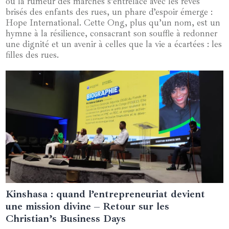
où la rumeur des marchés s’entrelace avec les rêves
brisés des enfants des rues, un phare d’espoir émerge :
Hope International. Cette Ong, plus qu’un nom, est un
hymne à la résilience, consacrant son souffle à redonner
une dignité et un avenir à celles que la vie a écartées : les
filles des rues.
Kinshasa : quand l’entrepreneuriat devient
13 juillet 2025
une mission divine – Retour sur les
Christian’s Business Days