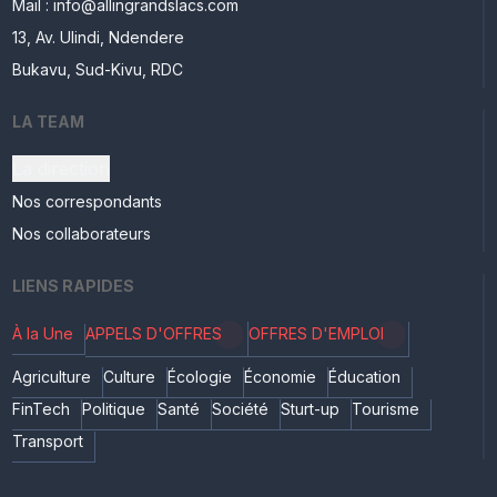
Mail : info@allingrandslacs.com
13, Av. Ulindi, Ndendere
Bukavu, Sud-Kivu, RDC
LA TEAM
La direction
Nos correspondants
Nos collaborateurs
LIENS RAPIDES
À la Une
APPELS D'OFFRES
OFFRES D'EMPLOI
Agriculture
Culture
Écologie
Économie
Éducation
FinTech
Politique
Santé
Société
Sturt-up
Tourisme
Transport