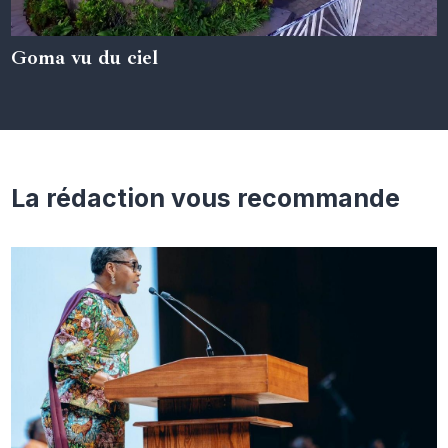
Goma vu du ciel
05 juin 2024
La rédaction vous recommande