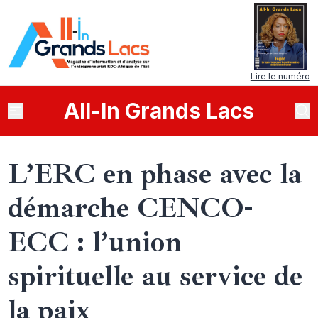
Lire le numéro
All
-
In
Grands Lacs
L’ERC en phase avec la
démarche CENCO-
ECC : l’union
spirituelle au service de
la paix