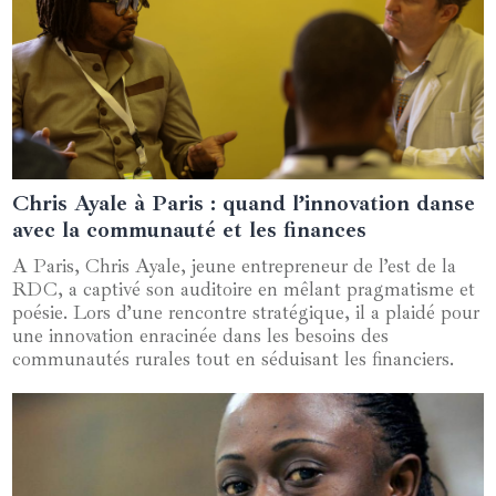
Chris Ayale à Paris : quand l’innovation danse
16 novembre 2024
avec la communauté et les finances
A Paris, Chris Ayale, jeune entrepreneur de l’est de la
RDC, a captivé son auditoire en mêlant pragmatisme et
poésie. Lors d’une rencontre stratégique, il a plaidé pour
une innovation enracinée dans les besoins des
communautés rurales tout en séduisant les financiers.