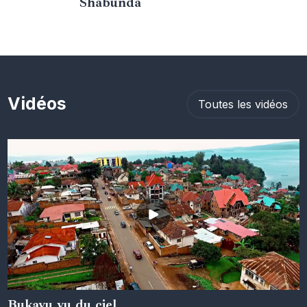
Shabunda
Vidéos
Toutes les vidéos
Bukavu vu du ciel
05 juin 2024