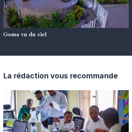
Goma vu du ciel
05 juin 2024
La rédaction vous recommande