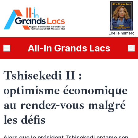
Lire le numéro
All
-
In
Grands Lacs
Tshisekedi II :
optimisme économique
au rendez-vous malgré
les défis
Alors que le président Tshisekedi entame son