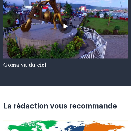
Goma vu du ciel
05 juin 2024
La rédaction vous recommande