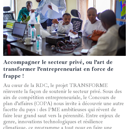
Accompagner le secteur privé, ou l’art de
01 novembre 2024
transformer l’entrepreneuriat en force de
frappe !
Au cœur de la RDC, le projet TRANSFORME
réinvente la façon de soutenir le secteur privé. Sous des
airs de compétition entrepreneuriale, le Concours de
plan d’affaires (COPA) nous invite à découvrir une autre
facette du pays : des PME ambitieuses qui rêvent de
faire leur grand saut vers la pérennité. Entre enjeux de
genre, innovations technologiques et résilience
climatique, ce programme a tout pour en faire une