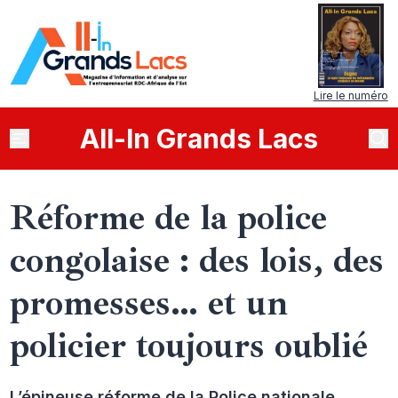
Lire le numéro
All
-
In
Grands Lacs
Réforme de la police
congolaise : des lois, des
promesses… et un
policier toujours oublié
L’épineuse réforme de la Police nationale