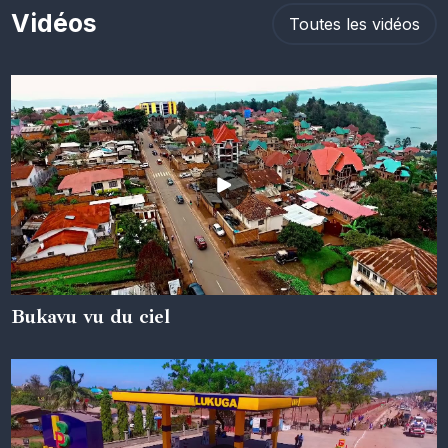
Vidéos
Toutes les vidéos
Bukavu vu du ciel
05 juin 2024