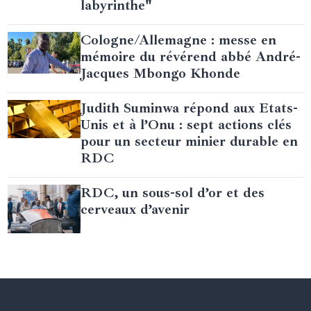
labyrinthe"
Cologne/Allemagne : messe en
mémoire du révérend abbé André-
Jacques Mbongo Khonde
Judith Suminwa répond aux Etats-
Unis et à l’Onu : sept actions clés
pour un secteur minier durable en
RDC
RDC, un sous-sol d’or et des
cerveaux d’avenir