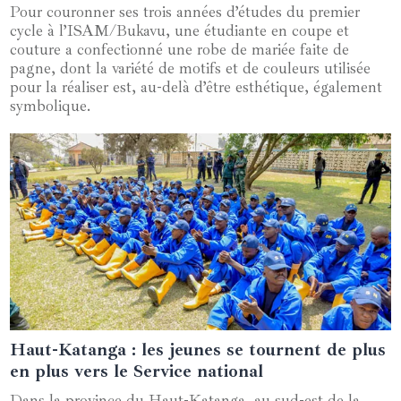
Pour couronner ses trois années d’études du premier
cycle à l’ISAM/Bukavu, une étudiante en coupe et
couture a confectionné une robe de mariée faite de
pagne, dont la variété de motifs et de couleurs utilisée
pour la réaliser est, au-delà d’être esthétique, également
symbolique.
Haut-Katanga : les jeunes se tournent de plus
26 septembre 2024
en plus vers le Service national
Dans la province du Haut-Katanga, au sud-est de la