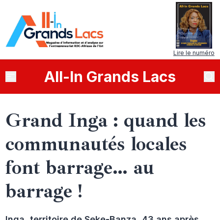
Lire le numéro
All
-
In
Grands Lacs
Grand Inga : quand les
communautés locales
font barrage… au
barrage !
Inga, territoire de Seke-Banza, 43 ans après