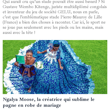
Qui aurait cru qu’un stade pouvait être aussi bavard ? Si
Gustave Wembo Kitenge, juriste multidiplômé congolais
et inventeur du jeu de société GELU, nous en parle,
c’est que l’emblématique stade Pierre-Mauroy de Lille
(France) a bien des choses à raconter. Car ici, le sport ne
se joue pas seulement avec les pieds ou les mains, mais
aussi avec la tête !
Ngalya Moose, la créatrice qui sublime le
05 juin 2024
pagne en robe de mariage