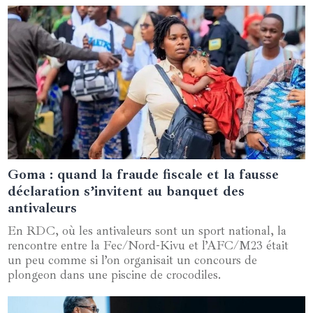
Goma : quand la fraude fiscale et la fausse
21 mars 2025
déclaration s’invitent au banquet des
antivaleurs
En RDC, où les antivaleurs sont un sport national, la
rencontre entre la Fec/Nord-Kivu et l’AFC/M23 était
un peu comme si l’on organisait un concours de
plongeon dans une piscine de crocodiles.