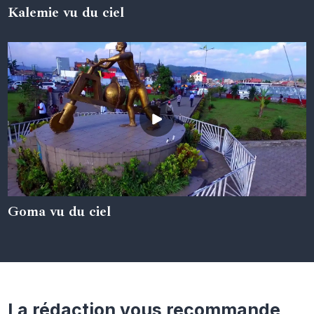
Kalemie vu du ciel
05 juin 2024
Goma vu du ciel
05 juin 2024
La rédaction vous recommande