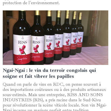
protection de l'environnement.
Ngai-Ngai : le vin du terroir congolais qui
24 décembre 2024
soigne et fait vibrer les papilles
Quand on parle de vins en RDC, on pense souvent à
des importations coûteuses ou à des produits artisanaux
sous-estimés. Mais une entreprise, RISS AND SONS
INDUSTRIES (RIS), a pris racine dans le Sud-Kivu
pour révolutionner la scène viticole locale. Son vin Ngai-
Ngai incarne un mariage parfait entre tradition,