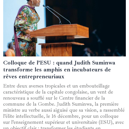
Colloque de l’ESU : quand Judith Suminwa
19 décembre 2024
transforme les amphis en incubateurs de
rêves entrepreneuriaux
Entre deux averses tropicales et un embouteillage
caractéristique de la capitale congolaise, un vent de
renouveau a soufflé sur le Centre financier de la
commune de la Gombe. Judith Suminwa, la première
ministre au verbe aussi aiguisé que sa vision, a rassemblé
l’élite intellectuelle, le 16 décembre, pour un colloque
sur l’enseignement supérieur et universitaire (ESU), avec
un objectif clair : transformer les étudiants en