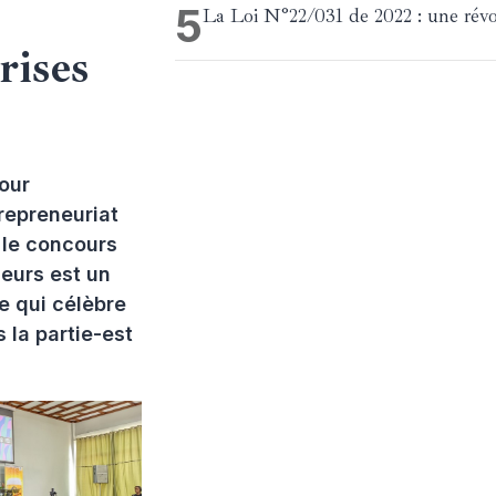
5
La Loi N°22/031 de 2022 : une révo
rises
C
our
repreneuriat
 le concours
eurs est un
 qui célèbre
 la partie-est