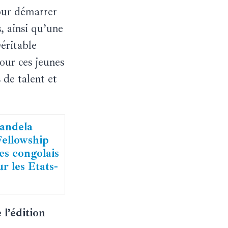
our démarrer
s, ainsi qu’une
éritable
our ces jeunes
 de talent et
Mandela
ellowship
es congolais
r les Etats-
 l’édition