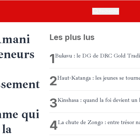
Recherche
Amani
Les plus lus
eneurs
1
Bukavu : le DG de DRC Gold Trading
2
Haut-Katanga : les jeunes se tourne
ssement
3
Kinshasa : quand la foi devient un 
mme qui
4
La chute de Zongo : entre trésor na
 la