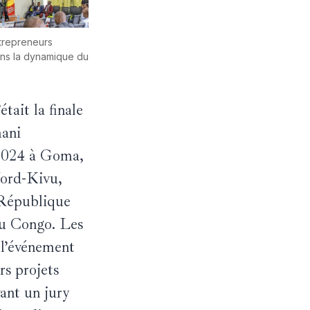
trepreneurs
dans la dynamique du
était la finale
ani
2024 à Goma,
Nord-Kivu,
a République
u Congo. Les
e l’événement
rs projets
ant un jury