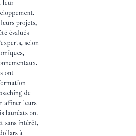
t leur
veloppement.
 leurs projets,
été évalués
experts, selon
nomiques,
ronnementaux.
es ont
 formation
 coaching de
 affiner leurs
is lauréats ont
 sans intérêt,
dollars à