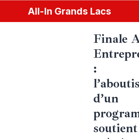
All
-
In
Grands Lacs
Finale 
Entrepr
:
l’abouti
d’un
progra
soutient