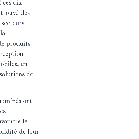
 ces dix
etrouvé des
 secteurs
 la
de produits
onception
obiles, en
solutions de
 nominés ont
pes
vaincre le
olidité de leur