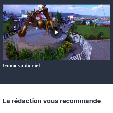
Goma vu du ciel
05 juin 2024
La rédaction vous recommande