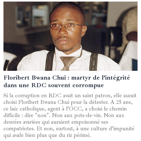
Floribert Bwana Chui : martyr de l’intégrité
26 novembre 2024
dans une RDC souvent corrompue
Si la corruption en RDC avait un saint patron, elle aurait
choisi Floribert Bwana Chui pour la détester. A 25 ans,
ce laïc catholique, agent à l’OCC, a choisi le chemin
difficile : dire "non". Non aux pots-de-vin. Non aux
denrées avariées qui auraient empoisonné ses
compatriotes. Et non, surtout, à une culture d’impunité
qui avale bien plus que du riz périmé.