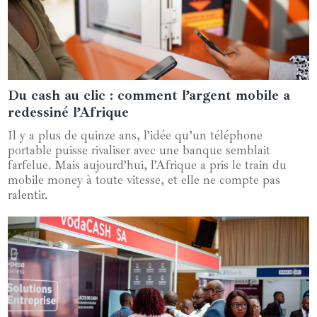
Du cash au clic : comment l’argent mobile a
12 septembre 2025
redessiné l’Afrique
Il y a plus de quinze ans, l’idée qu’un téléphone
portable puisse rivaliser avec une banque semblait
farfelue. Mais aujourd’hui, l’Afrique a pris le train du
mobile money à toute vitesse, et elle ne compte pas
ralentir.