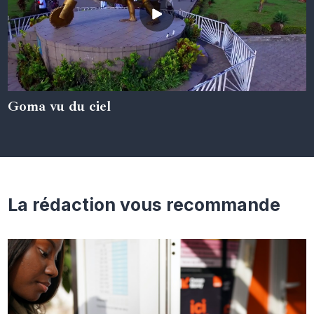
Goma vu du ciel
05 juin 2024
La rédaction vous recommande