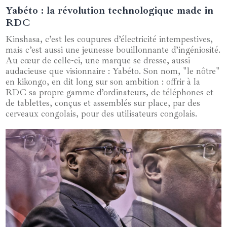
Yabéto : la révolution technologique made in
04 mars 2025
RDC
Kinshasa, c’est les coupures d’électricité intempestives,
mais c’est aussi une jeunesse bouillonnante d’ingéniosité.
Au cœur de celle-ci, une marque se dresse, aussi
audacieuse que visionnaire : Yabéto. Son nom, "le nôtre"
en kikongo, en dit long sur son ambition : offrir à la
RDC sa propre gamme d’ordinateurs, de téléphones et
de tablettes, conçus et assemblés sur place, par des
cerveaux congolais, pour des utilisateurs congolais.