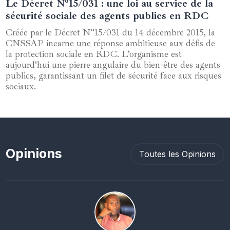
Le Décret N°15/031 : une loi au service de la
03 janvier 2025
sécurité sociale des agents publics en RDC
Créée par le Décret N°15/031 du 14 décembre 2015, la
CNSSAP incarne une réponse ambitieuse aux défis de
la protection sociale en RDC. L’organisme est
aujourd’hui une pierre angulaire du bien-être des agents
publics, garantissant un filet de sécurité face aux risques
sociaux.
Opinions
Toutes les Opinions