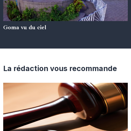
Goma vu du ciel
05 juin 2024
La rédaction vous recommande