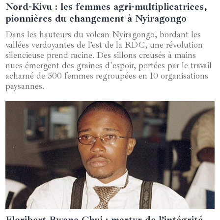
Nord-Kivu : les femmes agri-multiplicatrices,
14 janvier 2025
pionnières du changement à Nyiragongo
Dans les hauteurs du volcan Nyiragongo, bordant les
vallées verdoyantes de l’est de la RDC, une révolution
silencieuse prend racine. Des sillons creusés à mains
nues émergent des graines d'espoir, portées par le travail
acharné de 500 femmes regroupées en 10 organisations
paysannes.
Floribert Bwana Chui : martyr de l’intégrité
26 novembre 2024