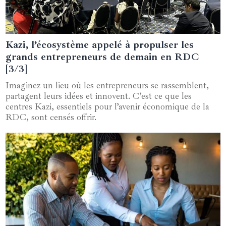
Kazi, l’écosystème appelé à propulser les
19 juin 2024
grands entrepreneurs de demain en RDC
[3/3]
Imaginez un lieu où les entrepreneurs se rassemblent,
partagent leurs idées et innovent. C’est ce que les
centres Kazi, essentiels pour l’avenir économique de la
RDC, sont censés offrir.