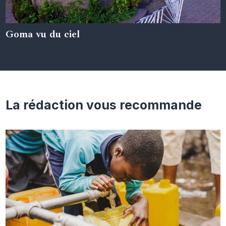
Goma vu du ciel
05 juin 2024
La rédaction vous recommande